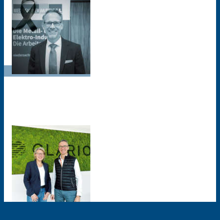
Trauer um Torsten Muscharski
NiedersachsenMetall nimmt Abschied von langjährigem
Verhandlungsführer
Personalien und Personen